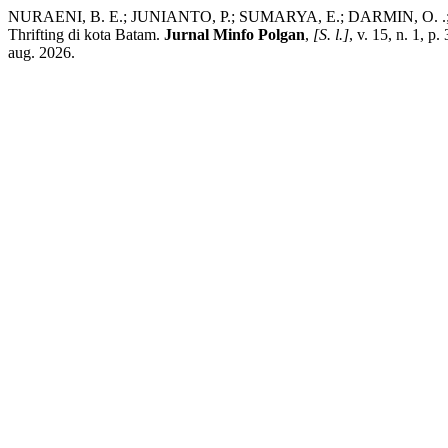
NURAENI, B. E.; JUNIANTO, P.; SUMARYA, E.; DARMIN, O. .; PRA
Thrifting di kota Batam.
Jurnal Minfo Polgan
,
[S. l.]
, v. 15, n. 1, 
aug. 2026.