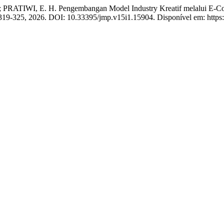
TIWI, E. H. Pengembangan Model Industry Kreatif melalui E-Comm
p. 319-325, 2026. DOI: 10.33395/jmp.v15i1.15904. Disponível em: https: