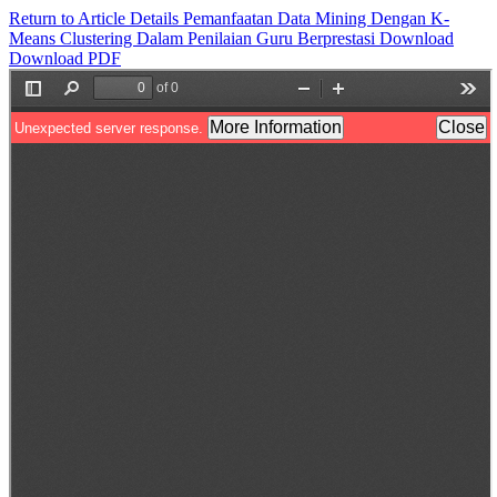
Return to Article Details
Pemanfaatan Data Mining Dengan K-
Means Clustering Dalam Penilaian Guru Berprestasi
Download
Download PDF