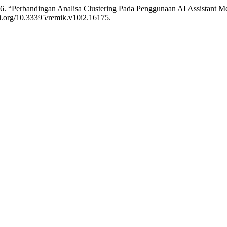
i. 2026. “Perbandingan Analisa Clustering Pada Penggunaan AI Assist
oi.org/10.33395/remik.v10i2.16175.