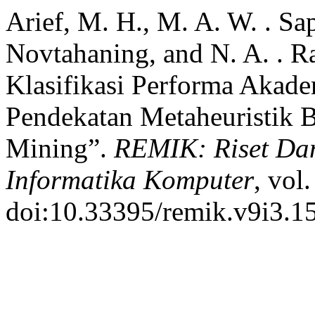
Arief, M. H., M. A. W. . Sap
Novtahaning, and N. A. . R
Klasifikasi Performa Aka
Pendekatan Metaheuristik B
Mining”.
REMIK: Riset Da
Informatika Komputer
, vol
doi:10.33395/remik.v9i3.1