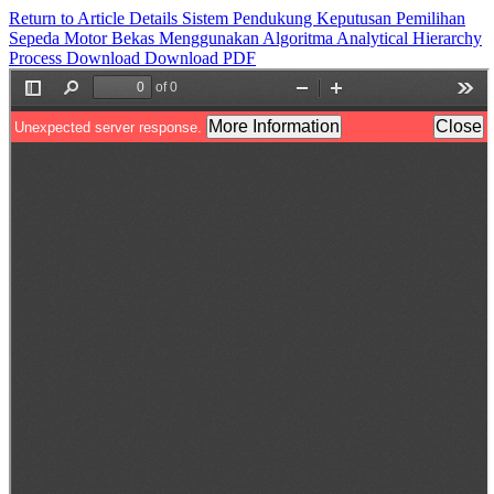
Return to Article Details
Sistem Pendukung Keputusan Pemilihan
Sepeda Motor Bekas Menggunakan Algoritma Analytical Hierarchy
Process
Download
Download PDF