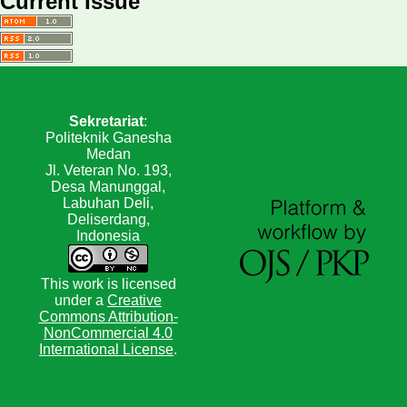
Current Issue
Sekretariat
:
Politeknik Ganesha
Medan
Jl. Veteran No. 193,
Desa Manunggal,
Labuhan Deli,
Deliserdang,
Indonesia
This work is licensed
under a
Creative
Commons Attribution-
NonCommercial 4.0
International License
.