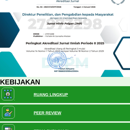
KEBIJAKAN
RUANG LINGKUP
PEER REVIEW