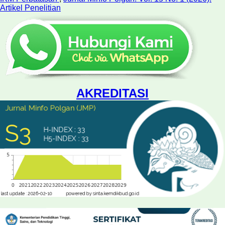
Artikel Penelitian
AKREDITASI