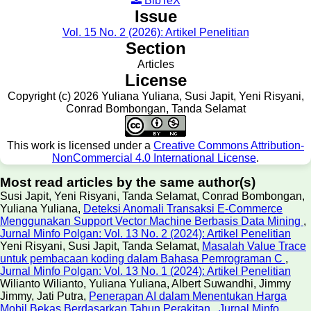
BibTeX
Issue
Vol. 15 No. 2 (2026): Artikel Penelitian
Section
Articles
License
Copyright (c) 2026 Yuliana Yuliana, Susi Japit, Yeni Risyani,
Conrad Bombongan, Tanda Selamat
This work is licensed under a
Creative Commons Attribution-
NonCommercial 4.0 International License
.
Most read articles by the same author(s)
Susi Japit, Yeni Risyani, Tanda Selamat, Conrad Bombongan,
Yuliana Yuliana,
Deteksi Anomali Transaksi E-Commerce
Menggunakan Support Vector Machine Berbasis Data Mining
,
Jurnal Minfo Polgan: Vol. 13 No. 2 (2024): Artikel Penelitian
Yeni Risyani, Susi Japit, Tanda Selamat,
Masalah Value Trace
untuk pembacaan koding dalam Bahasa Pemrograman C
,
Jurnal Minfo Polgan: Vol. 13 No. 1 (2024): Artikel Penelitian
Wilianto Wilianto, Yuliana Yuliana, Albert Suwandhi, Jimmy
Jimmy, Jati Putra,
Penerapan AI dalam Menentukan Harga
Mobil Bekas Berdasarkan Tahun Perakitan
,
Jurnal Minfo