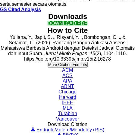
serta semester secara otomatis.
GS Cited Analysis
Downloads
DOWNLOAD PDF
How to Cite
Yuliana, Y., Japit, S. ., Risyani, Y. ., Bombongan, C. ., &
Selamat, T. . (2026). Rancang Bangun Aplikasi Absensi
Mahasiswa Berbasis Android dengan Deteksi Jadwal Otomatis
dan Input Suara.
Jurnal Minfo Polgan
,
15
(2), 1104-1110.
https://doi.org/10.33395/jmp.v15i2.16278
More Citation Formats
ACM
ACS
APA
ABNT
Chicago
Harvard
IEEE
MLA
Turabian
Vancouver
Download Citation
Endnote/Zotero/Mendeley (RIS)