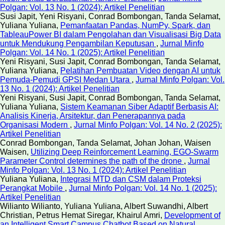
Polgan: Vol. 13 No. 1 (2024): Artikel Penelitian
Susi Japit, Yeni Risyani, Conrad Bombongan, Tanda Selamat,
Yuliana Yuliana,
Pemanfaatan Pandas, NumPy, Spark, dan
TableauPower BI dalam Pengolahan dan Visualisasi Big Data
untuk Mendukung Pengambilan Keputusan
,
Jurnal Minfo
Polgan: Vol. 14 No. 1 (2025): Artikel Penelitian
Yeni Risyani, Susi Japit, Conrad Bombongan, Tanda Selamat,
Yuliana Yuliana,
Pelatihan Pembuatan Video dengan AI untuk
Pemuda-Pemudi GPSI Medan Utara
,
Jurnal Minfo Polgan: Vol.
13 No. 1 (2024): Artikel Penelitian
Yeni Risyani, Susi Japit, Conrad Bombongan, Tanda Selamat,
Yuliana Yuliana,
Sistem Keamanan Siber Adaptif Berbasis AI:
Analisis Kinerja, Arsitektur, dan Penerapannya pada
Organisasi Modern
,
Jurnal Minfo Polgan: Vol. 14 No. 2 (2025):
Artikel Penelitian
Conrad Bombongan, Tanda Selamat, Johan Johan, Waisen
Waisen,
Utilizing Deep Reinforcement Learning, EGO-Swarm
Parameter Control determines the path of the drone
,
Jurnal
Minfo Polgan: Vol. 13 No. 1 (2024): Artikel Penelitian
Yuliana Yuliana,
Integrasi MTD dan CSM dalam Proteksi
Perangkat Mobile
,
Jurnal Minfo Polgan: Vol. 14 No. 1 (2025):
Artikel Penelitian
Wilianto Wilianto, Yuliana Yuliana, Albert Suwandhi, Albert
Christian, Petrus Hemat Siregar, Khairul Amri,
Development of
an Intelligent Smart Campus Chatbot Based on Natural