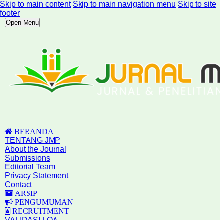
Skip to main content
Skip to main navigation menu
Skip to site
footer
Open Menu
BERANDA
TENTANG JMP
About the Journal
Submissions
Editorial Team
Privacy Statement
Contact
ARSIP
PENGUMUMAN
RECRUITMENT
VALIDASI LOA