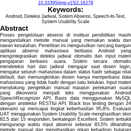
10.33395/jmp.v15i2.16278
Keywords:
Android, Deteksi Jadwal, Sistem Absensi, Speech-to-Text,
System Usability Scale
Abstract
Proses pengelolaan absensi di institusi pendidikan masih
mengandalkan metode manual yang memakan waktu dan
rawan kesalahan. Penelitian ini mengusulkan rancang bangun
aplikasi absensi mahasiswa berbasis Android yang
mengintegrasikan deteksi jadwal otomatis dan input materi
pengajaran berbasis suara. Sistem secara otomatis
mendeteksi hari dan jadwal mengajar saat dosen login,
mengatur seluruh mahasiswa dalam status hadir sebagai nilai
default, dan memungkinkan dosen hanya memperbarui data
mahasiswa yang tidak hadir dengan satu ketukan. Input materi
mendukung pengetikan manual maupun perekaman suara
yang dikonversi menjadi teks menggunakan Android
SpeechRecognizer API. Basis data menggunakan MySQL
dengan arsitektur RESTful API. Black box testing dengan 24
skenario uji mencapai tingkat keberhasilan 95,8%. Evaluasi
UAT menggunakan System Usability Scale menghasilkan skor
82,5 dari 15 responden, berkategori Excellent. Sistem terbukti
mengurangi waktu input absensi sebesar 83,5% dibanding
metode manual dan menghasilkan rekap kehadiran bulanan