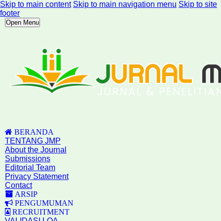
Skip to main content
Skip to main navigation menu
Skip to site
footer
Open Menu
BERANDA
TENTANG JMP
About the Journal
Submissions
Editorial Team
Privacy Statement
Contact
ARSIP
PENGUMUMAN
RECRUITMENT
VALIDASI LOA