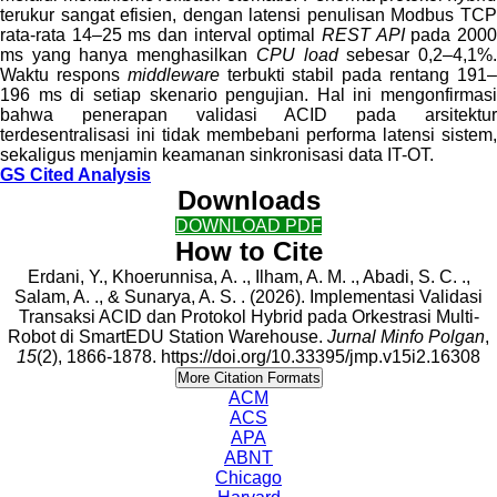
terukur sangat efisien, dengan latensi penulisan Modbus TCP
rata-rata 14–25 ms dan interval optimal
REST API
pada 200
ms yang hanya menghasilkan
CPU load
sebesar 0,2–4,1%
Waktu respons
middleware
terbukti stabil pada rentang 191
196 ms di setiap skenario pengujian. Hal ini mengonfirmasi
bahwa penerapan validasi ACID pada arsitektur
terdesentralisasi ini tidak membebani performa latensi sistem,
sekaligus menjamin keamanan sinkronisasi data IT-OT.
GS Cited Analysis
Downloads
DOWNLOAD PDF
How to Cite
Erdani, Y., Khoerunnisa, A. ., Ilham, A. M. ., Abadi, S. C. .,
Salam, A. ., & Sunarya, A. S. . (2026). Implementasi Validasi
Transaksi ACID dan Protokol Hybrid pada Orkestrasi Multi-
Robot di SmartEDU Station Warehouse.
Jurnal Minfo Polgan
,
15
(2), 1866-1878. https://doi.org/10.33395/jmp.v15i2.16308
More Citation Formats
ACM
ACS
APA
ABNT
Chicago