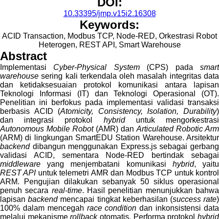
DOI:
10.33395/jmp.v15i2.16308
Keywords:
ACID Transaction, Modbus TCP, Node-RED, Orkestrasi Robot
Heterogen, REST API, Smart Warehouse
Abstract
Implementasi
Cyber-Physical System
(CPS) pada
smar
warehouse
sering kali terkendala oleh masalah integritas data
dan ketidaksesuaian protokol komunikasi antara lapisan
Teknologi Informasi (IT) dan Teknologi Operasional (OT).
Penelitian ini berfokus pada implementasi validasi transaksi
berbasis ACID (
Atomicity, Consistency, Isolation, Durability
dan integrasi protokol
hybrid
untuk mengorkestras
Autonomous Mobile Robot
(AMR) dan
Articulated Robotic Arm
(ARM) di lingkungan SmartEDU Station Warehouse. Arsitektur
backend
dibangun menggunakan Express.js sebagai gerbang
validasi ACID, sementara Node-RED bertindak sebagai
middleware
yang menjembatani komunikasi
hybrid
, yait
REST API
untuk telemetri AMR dan Modbus TCP untuk kontro
ARM. Pengujian dilakukan sebanyak 50 siklus operasional
penuh secara
real-time
. Hasil penelitian menunjukkan bahw
lapisan
backend
mencapai tingkat keberhasilan (
success rate
100% dalam mencegah
race condition
dan inkonsistensi dat
melalui mekanisme
rollback
otomatis. Performa protokol
hybri