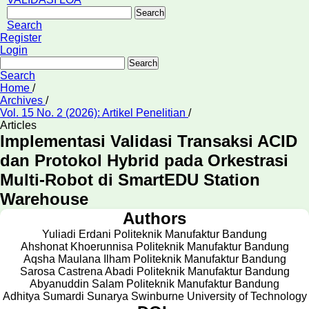
Search
Search
Register
Login
Search
Search
Home
/
Archives
/
Vol. 15 No. 2 (2026): Artikel Penelitian
/
Articles
Implementasi Validasi Transaksi ACID
dan Protokol Hybrid pada Orkestrasi
Multi-Robot di SmartEDU Station
Warehouse
Authors
Yuliadi Erdani
Politeknik Manufaktur Bandung
Ahshonat Khoerunnisa
Politeknik Manufaktur Bandung
Aqsha Maulana Ilham
Politeknik Manufaktur Bandung
Sarosa Castrena Abadi
Politeknik Manufaktur Bandung
Abyanuddin Salam
Politeknik Manufaktur Bandung
Adhitya Sumardi Sunarya
Swinburne University of Technology