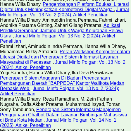
Hanna Willa Dhany,
Pengembangan Platform Edukasi Literasi
Digital Untuk Meningkatkan Kompetensi Digital Warga
,
Jurnal
Minfo Polgan: Vol. 13 No. 2 (2024): Artikel Penelitian
Hanna Willa Dhany, Aminuddin Indra Permana, Fahmi Izhari,
Andhika Pratama Ginting, Zahari Gilang Pratama,
Aplikasi
Prediksi Serangan Jantung Untuk Warga Kelurahan Pelawi
Utara
,
Jurnal Minfo Polgan: Vol. 13 No. 2 (2024): Artikel
Penelitian
Fahmi Izhari, Aminuddin Indra Permana, Hanna Willa Dhany,
Muhammad Rizky Armanda,
Peran Workshop Komputer dalam
Literasi Digital dan Penerapan Sistem Informasi Layanan
Masyarakat di Pedesaan
,
Jurnal Minfo Polgan: Vol. 13 No. 2
(2024): Artikel Penelitian
Yogi Saputra, Hanna Willa Dhany, Ika Devi Perwitasari,
Penerapan Sistem Anggaran Di Badan Perencanaan
Pembangunan Daerah "BAPPEDA" Kantor Walikota Medan
Berbasis Web
,
Jurnal Minfo Polgan: Vol. 13 No. 2 (2024):
Artikel Penelitian
Hanna Willa Dhany, Reza Ramadhan, M. Zein Farhan
Nugraha, Daffa Akbar Pratama, Muhammad Irsyad, Toman
Sony Tambunan,
Penerapan Sistem Informasi Manajemen
Penggunaan Chatbot Dalam Layanan Bimbingan Mahasiswa
di Brida Kota Medan
,
Jurnal Minfo Polgan: Vol. 14 No. 1
(2025): Artikel Penelitian
Muhammad Hakim Haekal, Muhammad Taufiq, Nova Berkat