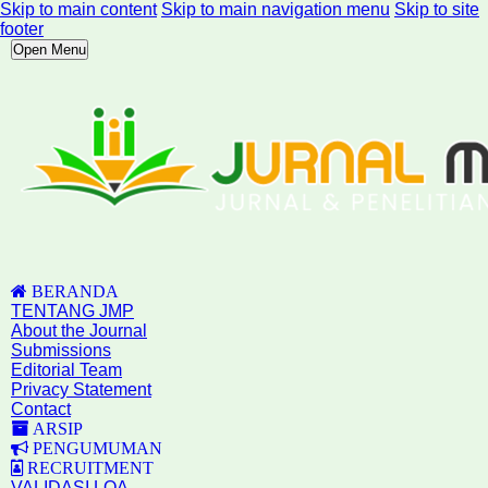
Skip to main content
Skip to main navigation menu
Skip to site
footer
Open Menu
BERANDA
TENTANG JMP
About the Journal
Submissions
Editorial Team
Privacy Statement
Contact
ARSIP
PENGUMUMAN
RECRUITMENT
VALIDASI LOA