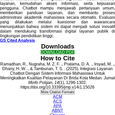
layanan, kemudahan akses informasi, serta kepuasan
pengguna. Chatbot mampu menjawab pertanyaan umum,
memberikan panduan layanan, dan membantu proses
administrasi akademik mahasiswa secara otomatis. Evaluasi
yang dilakukan melalui kuesioner dan wawancara
menunjukkan bahwa sistem ini dapat menjadi solusi inovatif
dalam mendukung transformasi digital layanan publik di
lingkungan pendidikan tinggi.
GS Cited Analysis
Downloads
DOWNLOAD PDF
How to Cite
Ramadhan, R., Nugraha, M. Z. F. ., Pratama, D. A. ., Irsyad, M. .,
Dhany, H. W. ., & Tambunan, T. S. . (2025). Integrasi Layanan
Chatbot Dengan Sistem Informasi Mahasiswa Untuk
Meningkatkan Kualitas Pelayanan Di Brida Kota Medan.
Jurnal
Minfo Polgan
,
14
(1), 1296-1302.
https://doi.org/10.33395/jmp.v14i1.15026
More Citation Formats
ACM
ACS
APA
ABNT