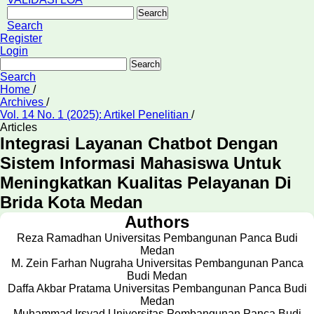
Search
Search
Register
Login
Search
Search
Home
/
Archives
/
Vol. 14 No. 1 (2025): Artikel Penelitian
/
Articles
Integrasi Layanan Chatbot Dengan
Sistem Informasi Mahasiswa Untuk
Meningkatkan Kualitas Pelayanan Di
Brida Kota Medan
Authors
Reza Ramadhan
Universitas Pembangunan Panca Budi
Medan
M. Zein Farhan Nugraha
Universitas Pembangunan Panca
Budi Medan
Daffa Akbar Pratama
Universitas Pembangunan Panca Budi
Medan
Muhammad Irsyad
Universitas Pembangunan Panca Budi