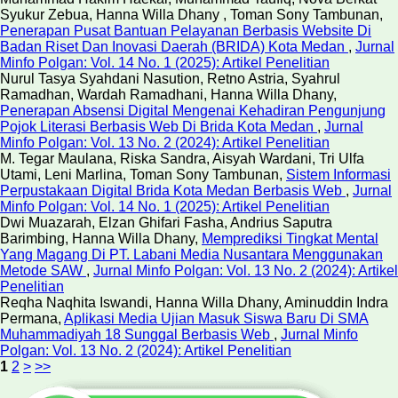
Syukur Zebua, Hanna Willa Dhany , Toman Sony Tambunan,
Penerapan Pusat Bantuan Pelayanan Berbasis Website Di
Badan Riset Dan Inovasi Daerah (BRIDA) Kota Medan
,
Jurnal
Minfo Polgan: Vol. 14 No. 1 (2025): Artikel Penelitian
Nurul Tasya Syahdani Nasution, Retno Astria, Syahrul
Ramadhan, Wardah Ramadhani, Hanna Willa Dhany,
Penerapan Absensi Digital Mengenai Kehadiran Pengunjung
Pojok Literasi Berbasis Web Di Brida Kota Medan
,
Jurnal
Minfo Polgan: Vol. 13 No. 2 (2024): Artikel Penelitian
M. Tegar Maulana, Riska Sandra, Aisyah Wardani, Tri Ulfa
Utami, Leni Marlina, Toman Sony Tambunan,
Sistem Informasi
Perpustakaan Digital Brida Kota Medan Berbasis Web
,
Jurnal
Minfo Polgan: Vol. 14 No. 1 (2025): Artikel Penelitian
Dwi Muazarah, Elzan Ghifari Fasha, Andrius Saputra
Barimbing, Hanna Willa Dhany,
Memprediksi Tingkat Mental
Yang Magang Di PT. Labani Media Nusantara Menggunakan
Metode SAW
,
Jurnal Minfo Polgan: Vol. 13 No. 2 (2024): Artikel
Penelitian
Reqha Naqhita Iswandi, Hanna Willa Dhany, Aminuddin Indra
Permana,
Aplikasi Media Ujian Masuk Siswa Baru Di SMA
Muhammadiyah 18 Sunggal Berbasis Web
,
Jurnal Minfo
Polgan: Vol. 13 No. 2 (2024): Artikel Penelitian
1
2
>
>>