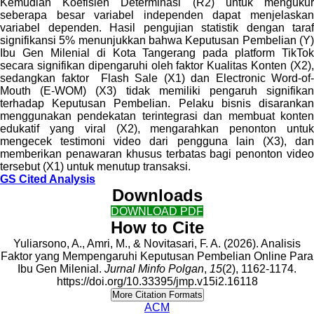
Kemudian Koefisien Determinasi (R2) untuk mengukur
seberapa besar variabel independen dapat menjelaskan
variabel dependen. Hasil pengujian statistik dengan taraf
signifikansi 5% menunjukkan bahwa Keputusan Pembelian (Y)
Ibu Gen Milenial di Kota Tangerang pada platform TikTok
secara signifikan dipengaruhi oleh faktor Kualitas Konten (X2),
sedangkan faktor Flash Sale (X1) dan Electronic Word-of-
Mouth (E-WOM) (X3) tidak memiliki pengaruh signifikan
terhadap Keputusan Pembelian. Pelaku bisnis disarankan
menggunakan pendekatan terintegrasi dan membuat konten
edukatif yang viral (X2), mengarahkan penonton untuk
mengecek testimoni video dari pengguna lain (X3), dan
memberikan penawaran khusus terbatas bagi penonton video
tersebut (X1) untuk menutup transaksi.
GS Cited Analysis
Downloads
DOWNLOAD PDF
How to Cite
Yuliarsono, A., Amri, M., & Novitasari, F. A. (2026). Analisis
Faktor yang Mempengaruhi Keputusan Pembelian Online Para
Ibu Gen Milenial.
Jurnal Minfo Polgan
,
15
(2), 1162-1174.
https://doi.org/10.33395/jmp.v15i2.16118
More Citation Formats
ACM