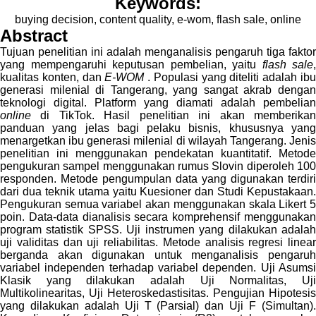
Keywords:
buying decision, content quality, e-wom, flash sale, online
Abstract
Tujuan penelitian ini adalah menganalisis pengaruh tiga faktor
yang mempengaruhi keputusan pembelian, yaitu
flash sale
,
kualitas konten, dan
E-WOM
. Populasi yang diteliti adalah ib
generasi milenial di Tangerang, yang sangat akrab dengan
teknologi digital. Platform yang diamati adalah pembelian
online
di TikTok. Hasil penelitian ini akan memberikan
panduan yang jelas bagi pelaku bisnis, khususnya yang
menargetkan ibu generasi milenial di wilayah Tangerang. Jenis
penelitian ini menggunakan pendekatan kuantitatif. Metode
pengukuran sampel menggunakan rumus Slovin diperoleh 100
responden. Metode pengumpulan data yang digunakan terdiri
dari dua teknik utama yaitu Kuesioner dan Studi Kepustakaan.
Pengukuran semua variabel akan menggunakan skala Likert 5
poin. Data-data dianalisis secara komprehensif menggunakan
program statistik SPSS. Uji instrumen yang dilakukan adalah
uji validitas dan uji reliabilitas. Metode analisis regresi linear
berganda akan digunakan untuk menganalisis pengaruh
variabel independen terhadap variabel dependen. Uji Asumsi
Klasik yang dilakukan adalah Uji Normalitas, Uji
Multikolinearitas, Uji Heteroskedastisitas. Pengujian Hipotesis
yang dilakukan adalah Uji T (Parsial) dan Uji F (Simultan).