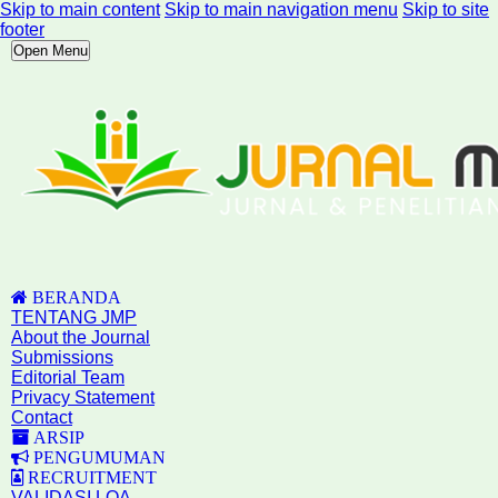
Skip to main content
Skip to main navigation menu
Skip to site
footer
Open Menu
BERANDA
TENTANG JMP
About the Journal
Submissions
Editorial Team
Privacy Statement
Contact
ARSIP
PENGUMUMAN
RECRUITMENT
VALIDASI LOA