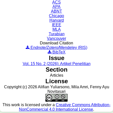
ACS
APA
ABNT
Chicago
Harvard
IEEE
MLA
Turabian
Vancouver
Download Citation
Endnote/Zotero/Mendeley (RIS)
BibTeX
Issue
Vol. 15 No. 2 (2026): Artikel Penelitian
Section
Articles
License
Copyright (c) 2026 Alifian Yuliarsono, Mila Amri, Fenny Ayu
Novitasari
This work is licensed under a
Creative Commons Attribution-
NonCommercial 4.0 International License
.