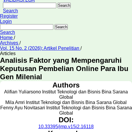
Search
Search
Register
Login
Search
Search
Home
/
Archives
/
Vol. 15 No. 2 (2026): Artikel Penelitian
/
Articles
Analisis Faktor yang Mempengaruhi
Keputusan Pembelian Online Para Ibu
Gen Milenial
Authors
Alifian Yuliarsono
Institut Teknologi dan Bisnis Bina Sarana
Global
Mila Amri
Institut Teknologi dan Bisnis Bina Sarana Global
Fenny Ayu Novitasari
Institut Teknologi dan Bisnis Bina Sarana
Global
DOI:
10.33395/jmp.v15i2.16118