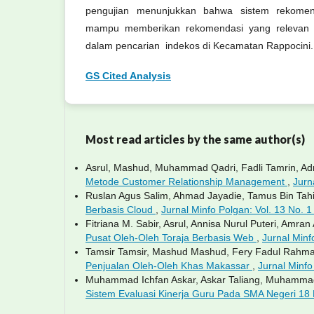
pengujian menunjukkan bahwa sistem rekome
mampu memberikan rekomendasi yang relevan
dalam pencarian indekos di Kecamatan Rappocini.
GS Cited Analysis
Most read articles by the same author(s)
Asrul, Mashud, Muhammad Qadri, Fadli Tamrin, Ad
Metode Customer Relationship Management
,
Jurn
Ruslan Agus Salim, Ahmad Jayadie, Tamus Bin Tahi
Berbasis Cloud
,
Jurnal Minfo Polgan: Vol. 13 No. 1 
Fitriana M. Sabir, Asrul, Annisa Nurul Puteri, Amra
Pusat Oleh-Oleh Toraja Berbasis Web
,
Jurnal Minf
Tamsir Tamsir, Mashud Mashud, Fery Fadul Rahman
Penjualan Oleh-Oleh Khas Makassar
,
Jurnal Minfo 
Muhammad Ichfan Askar, Askar Taliang, Muhamma
Sistem Evaluasi Kinerja Guru Pada SMA Negeri 1