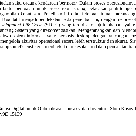
jualan suku cadang kendaraan bermotor. Dalam proses operasionaln
 faktur penjualan untuk proses retur barang, pelacakan jatuh tempo 
engambilan keputusan. Penelitian ini dibuat dengan tujuan meranca
ien. Kualitatif menjadi pendekatan pada penelitian ini, dengan metod
velopment Life Cycle
(SDLC) yang terdiri dari tujuh tahapan, yaitu
erancang Sistem yang direkomendasikan; Mengembangkan dan Mendoku
n bahwa sistem informasi yang berbasis desktop dengan rancangan
mengelola aktivitas operasional secara lebih terstruktur dan akurat. S
harapkan efisiensi kerja meningkat dan kesalahan dalam pencatatan tra
. Solusi Digital untuk Optimalisasi Transaksi dan Inventori: Studi Kas
k.v9i3.15139