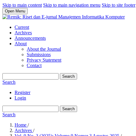
Skip to main content
Skip to main navigation menu
Skip to site footer
Open Menu
Current
Archives
Announcements
About
About the Journal
Submissions
Privacy Statement
Contact
Search
Search
Register
Login
Search
Search
Home
/
Archives
/
Vol. 9 No. 3 (2025): Volume 9 Nomor 3 Agustus 2025
/