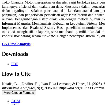
Toko Chandra Motor merupakan usaha ritel yang berfokus pada pen
kurangnya efisiensi dan keakuratan data, khususnya dalam pencarian
risiko terjadinya kesalahan pencatatan dan keterlambatan dalam p
penjualan, dan pengelolaan persediaan agar lebih efektif dan efis
relevan. Pengembangan sistem dilakukan dengan metode
System De
Informasi Manusia; Menganalisis Kebutuhan-kebutuhan Sistem; M
Implementasi dan Evaluasi Sistem. Hasil penelitian menunjukka
transaksi, menghasilkan laporan, serta membantu pemilik toko dalam 
kondisi stok barang secara
real-time
. Dengan penerapan sistem ini, di
GS Cited Analysis
Downloads
PDF
How to Cite
Natalia, B. ., Divilito, F. ., Ivan Dika Lesmana, & Hanes, H. (2025)
Informatika Komputer
,
9
(3), 904-914. https://doi.org/10.33395/remi
More Citation Formats
ACM