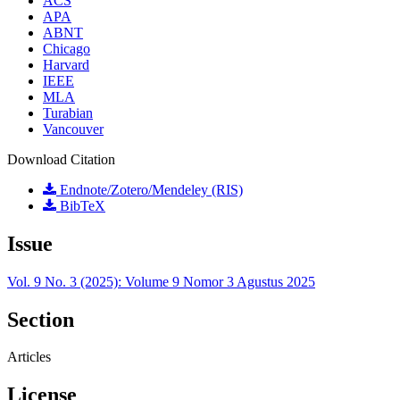
ACS
APA
ABNT
Chicago
Harvard
IEEE
MLA
Turabian
Vancouver
Download Citation
Endnote/Zotero/Mendeley (RIS)
BibTeX
Issue
Vol. 9 No. 3 (2025): Volume 9 Nomor 3 Agustus 2025
Section
Articles
License