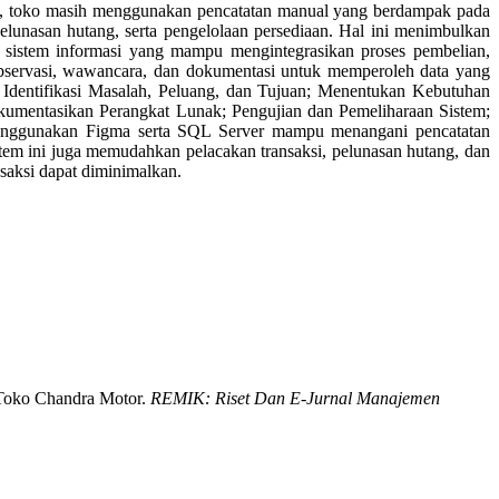
ya, toko masih menggunakan pencatatan manual yang berdampak pada
pelunasan hutang, serta pengelolaan persediaan. Hal ini menimbulkan
ng sistem informasi yang mampu mengintegrasikan proses pembelian,
e observasi, wawancara, dan dokumentasi untuk memperoleh data yang
: Identifikasi Masalah, Peluang, dan Tujuan; Menentukan Kebutuhan
mentasikan Perangkat Lunak; Pengujian dan Pemeliharaan Sistem;
 menggunakan Figma serta SQL Server mampu menangani pencatatan
istem ini juga memudahkan pelacakan transaksi, pelunasan hutang, dan
nsaksi dapat diminimalkan.
us Toko Chandra Motor.
REMIK: Riset Dan E-Jurnal Manajemen