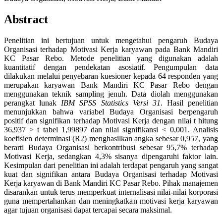
Abstract
Penelitian ini bertujuan untuk mengetahui pengaruh Budaya
Organisasi terhadap Motivasi Kerja karyawan pada Bank Mandiri
KC Pasar Rebo. Metode penelitian yang digunakan adalah
kuantitatif dengan pendekatan asosiatif. Pengumpulan data
dilakukan melalui penyebaran kuesioner kepada 64 responden yang
merupakan karyawan Bank Mandiri KC Pasar Rebo dengan
menggunakan teknik sampling jenuh. Data diolah menggunakan
perangkat lunak
IBM SPSS Statistics Versi 31
. Hasil penelitian
menunjukkan bahwa variabel Budaya Organisasi berpengaruh
positif dan signifikan terhadap Motivasi Kerja dengan nilai t hitung
36,937 > t tabel 1,99897 dan nilai signifikansi < 0,001. Analisis
koefisien determinasi (R2) menghasilkan angka sebesar 0,957, yang
berarti Budaya Organisasi berkontribusi sebesar 95,7% terhadap
Motivasi Kerja, sedangkan 4,3% sisanya dipengaruhi faktor lain.
Kesimpulan dari penelitian ini adalah terdapat pengaruh yang sangat
kuat dan signifikan antara Budaya Organisasi terhadap Motivasi
Kerja karyawan di Bank Mandiri KC Pasar Rebo. Pihak manajemen
disarankan untuk terus memperkuat internalisasi nilai-nilai korporasi
guna mempertahankan dan meningkatkan motivasi kerja karyawan
agar tujuan organisasi dapat tercapai secara maksimal.