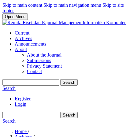
Skip to main content
Skip to main navigation menu
Skip to site
footer
Open Menu
Current
Archives
Announcements
About
About the Journal
Submissions
Privacy Statement
Contact
Search
Search
Register
Login
Search
Search
Home
/
Archives
/