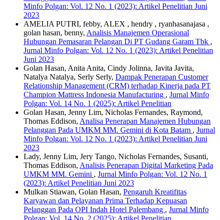
Minfo Polgan: Vol. 12 No. 1 (2023): Artikel Penelitian Juni
2023
AMELIA PUTRI, febby, ALEX , hendry , ryanhasanajasa ,
golan hasan, benny,
Analisis Manajemen Operasional
Hubungan Pemasaran Pelangan Di PT Gudang Garam Tbk
,
Jurnal Minfo Polgan: Vol. 12 No. 1 (2023): Artikel Penelitian
Juni 2023
Golan Hasan, Anita Anita, Cindy Jolinna, Javita Javita,
Natalya Natalya, Serly Serly,
Dampak Penerapan Customer
Relationship Management (CRM) terhadap Kinerja pada PT
Champion Mattress Indonesia Manufacturing
,
Jurnal Minfo
Polgan: Vol. 14 No. 1 (2025): Artikel Penelitian
Golan Hasan, Jenny Lim, Nicholas Fernandes, Raymond,
Thomas Eddison,
Analisa Penerapan Manajemen Hubungan
Pelanggan Pada UMKM MM. Gemini di Kota Batam
,
Jurnal
Minfo Polgan: Vol. 12 No. 1 (2023): Artikel Penelitian Juni
2023
Lady, Jenny Lim, Jery Tango, Nicholas Fernandes, Susanti,
Thomas Eddison,
Analisis Penerapan Digital Marketing Pada
UMKM MM. Gemini
,
Jurnal Minfo Polgan: Vol. 12 No. 1
(2023): Artikel Penelitian Juni 2023
Mulkan Stiawan, Golan Hasan,
Pengaruh Kreatifitas
Karyawan dan Pelayanan Prima Terhadap Kepuasan
Pelanggan Pada OPI Indah Hotel Palembang
,
Jurnal Minfo
Polgan: Vol. 14 No. 2 (2025): Artikel Penelitian