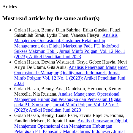
Articles
Most read articles by the same author(s)
Golan Hasan, Benny, Dian Sabrina, Erika Gustian Fauzi,
Salsabilah Sirait, Lydia Then, Vanessa Flesya ,
Analisis
Manajemen Operasional, Customer Relationship
Management, dan Digital Marketing Pada PT. Indofood
Sukses Makmur, Tbk.
,
Jurnal Minfo Polgan: Vol. 12 No. 1
(2023): Artikel Penelitian Juni 2023
Golan Hasan, Devina Wistiasari, Tasya Gebee Hasvia, Nevi
Ariyu De Utami, Gita Aulia,
Analisis Penerapan Manajemen
Operasional : Managing Quality pada Indomaret
,
Jurnal
Minfo Polgan: Vol. 12 No. 1 (2023): Artikel Penelitian Juni
2023
Golan Hasan, Benny, Ana, Danielson, Hernando, Kenny
Marcella, Nia Rusiana,
Analisa Manajemen Operasional,
Manajemen Hubungan Pelanggan dan Pemasaran Digital
pada PT. Samsung
,
Jurnal Minfo Polgan: Vol. 12 No. 1
(2023): Artikel Penelitian Juni 2023
Golan Hasan, Benny, Liana Ester, Elvina Enjelica, Fionna,
Fandion Melsen, R. Iqratul Iman,
Analisa Pemasaran Digital,
Manajemen Operasional dan Manajemen Hubungan
Pelanggan PT. Panasonic Manufacturing Indonesia
,
Jurnal