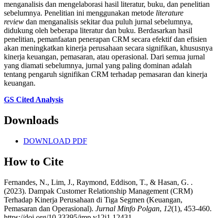
menganalisis dan mengelaborasi hasil literatur, buku, dan penelitian
sebelumnya. Penelitian ini menggunakan metode
literature
review
dan menganalisis sekitar dua puluh jurnal sebelumnya,
didukung oleh beberapa literatur dan buku. Berdasarkan hasil
penelitian, pemanfaatan penerapan CRM secara efektif dan efisien
akan meningkatkan kinerja perusahaan secara signifikan, khususnya
kinerja keuangan, pemasaran, atau operasional. Dari semua jurnal
yang diamati sebelumnya, jurnal yang paling dominan adalah
tentang pengaruh signifikan CRM terhadap pemasaran dan kinerja
keuangan.
GS Cited Analysis
Downloads
DOWNLOAD PDF
How to Cite
Fernandes, N., Lim, J., Raymond, Eddison, T., & Hasan, G. .
(2023). Dampak Customer Relationship Management (CRM)
Terhadap Kinerja Perusahaan di Tiga Segmen (Keuangan,
Pemasaran dan Operasional).
Jurnal Minfo Polgan
,
12
(1), 453-460.
https://doi.org/10.33395/jmp.v12i1.12431