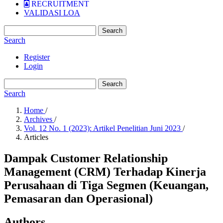
RECRUITMENT
VALIDASI LOA
Search
Search
Register
Login
Search
Search
Home
/
Archives
/
Vol. 12 No. 1 (2023): Artikel Penelitian Juni 2023
/
Articles
Dampak Customer Relationship
Management (CRM) Terhadap Kinerja
Perusahaan di Tiga Segmen (Keuangan,
Pemasaran dan Operasional)
Authors