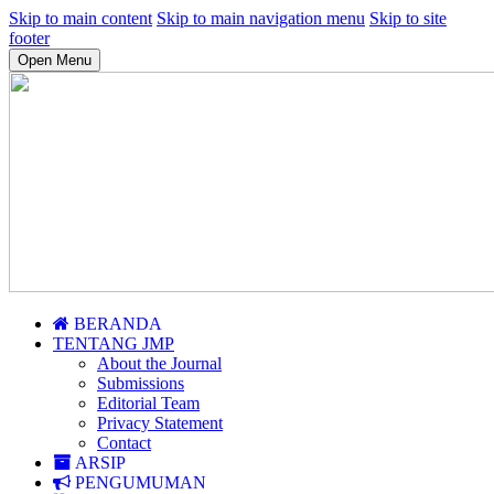
Skip to main content
Skip to main navigation menu
Skip to site
footer
Open Menu
BERANDA
TENTANG JMP
About the Journal
Submissions
Editorial Team
Privacy Statement
Contact
ARSIP
PENGUMUMAN