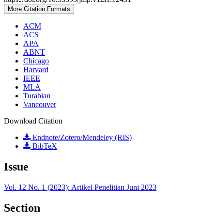
More Citation Formats
ACM
ACS
APA
ABNT
Chicago
Harvard
IEEE
MLA
Turabian
Vancouver
Download Citation
Endnote/Zotero/Mendeley (RIS)
BibTeX
Issue
Vol. 12 No. 1 (2023): Artikel Penelitian Juni 2023
Section